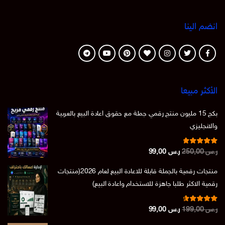
انضم الينا
الأكثر مبيعا
بكج 15 مليون منتج رقمي جملة مع حقوق اعادة البيع بالعربية
والانجليزي
تم التقييم
السعر
السعر
ر.س
250,00
ر.س
99,00
من 5
4.86
الأصلي
الحالي
منتجات رقمية بالجملة قابلة للاعادة البيع لعام 2026(منتجات
هو:
هو:
رقمية الاكثر طلبا جاهزة للاستخدام واعادة البيع)
ر.س 250,00.
ر.س 99,00.
تم التقييم
السعر
السعر
ر.س
199,00
ر.س
99,00
من 5
4.73
الأصلي
الحالي