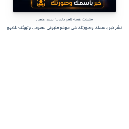
منتجات رقمية للبيع بالعربية بسعر رخيص
نشر خبر باسمك وصورتك في موقع مليوني سعودي وتهيئته للظهور في