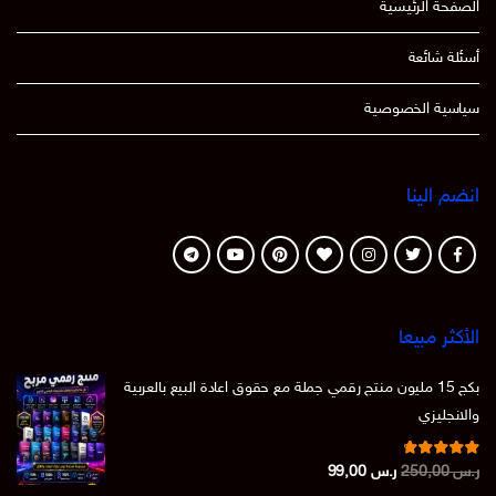
الصفحة الرئيسية
أسئلة شائعة
سياسية الخصوصية
انضم الينا
الأكثر مبيعا
بكج 15 مليون منتج رقمي جملة مع حقوق اعادة البيع بالعربية
والانجليزي
تم التقييم
السعر
السعر
ر.س
250,00
ر.س
99,00
من 5
4.86