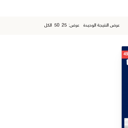
عرض النتيجة الوحيدة
عرض:
25
50
الكل
السعر
الحالي
هو:
ر.س 49,00.