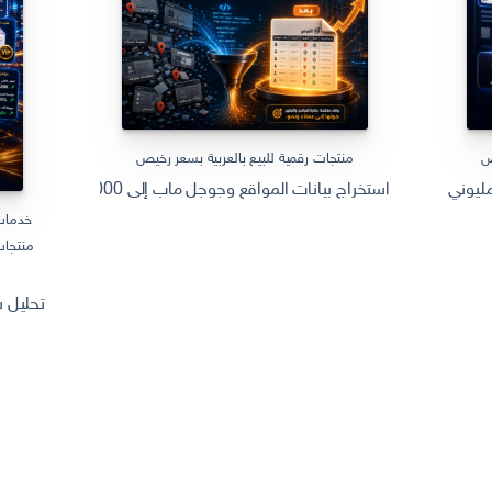
ص
منتجات رقمية للبيع بالعربية بسعر رخيص
استخراج بيانات المواقع وجوجل ماب إلى Excel | 10000 سجل جاهز Web Scraping
يوني سعودي وتهيئته للظهور في جوجل للوصول الى الشهرة
خدمات
منتجات
تحليل سوق المنتجات