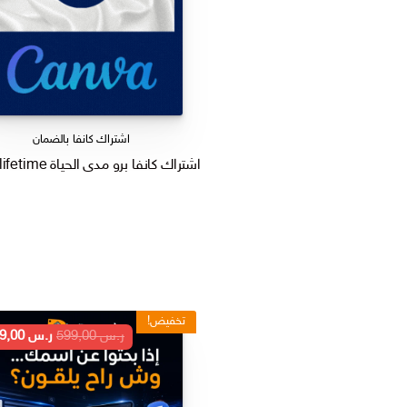
اشتراك كانفا بالضمان
اشتراك كانفا برو مدى الحياة Canva Pro lifetime
تخفيض!
السعر
ر.س
599,00
ر.س
199,00
الأصلي
هو:
ر.س 599,00.