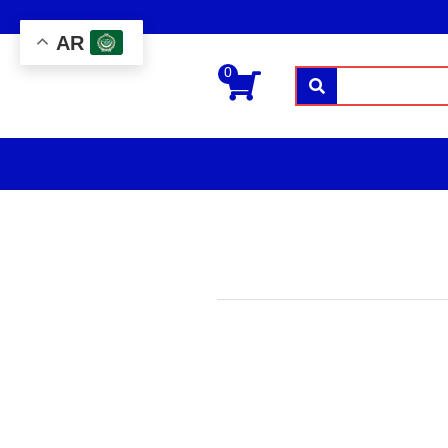
AR
0
بحث