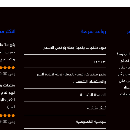
ر
روابط سريعة
الأكثر مب
بكج
مورد منتجات رقمية جملة بارخص الاسعار
حقوق اعادة
لموثوقة
والانجليزي
نماذج
من نحن
ية مثل
تم التقي
ميوم ثم
ر.س
250,00
متجر منتجات رقمية بالجملة قابلة لاعادة البيع
من 5
86
عي مثل
والاستخدام الشخصي
منتجات رقم
 الاعزاء
نتجات
الصفحة الرئيسية
الاكثر طلب
البيع)
أسئلة شائعة
تم التقي
سياسية الخصوصية
ر.س
199,00
من 5
.73