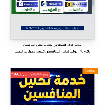
ادوات الذكاء الاصطناعي
,
خدمات تحليل المنافسين
باقة 70 ادوات تحليل المنافسين لتصدر محركات البحث
تخفيض!
السعر
السعر
ر.س
299,00
ر.س
199,00
الأصلي
الحالي
هو:
هو:
ر.س 299,00.
ر.س 199,00.