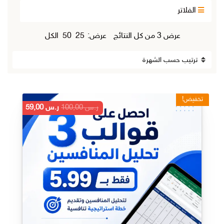
الفلاتر
تم
عرض ⁦3⁩ من كل النتائج
عرض:
25
50
الكل
الفرز
حسب
الشهرة
تخفيض!
السعر
السعر
ر.س
100,00
ر.س
59,00
الأصلي
الحالي
هو:
هو:
ر.س 100,00.
ر.س 59,00.