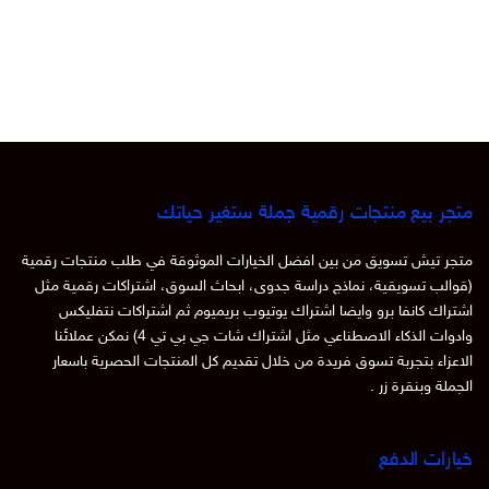
متجر بيع منتجات رقمية جملة ستغير حياتك
متجر تيش تسويق من بين افضل الخيارات الموثوقة في طلب منتجات رقمية
(قوالب تسويقية، نماذج دراسة جدوى، ابحاث السوق، اشتراكات رقمية مثل
اشتراك كانفا برو وايضا اشتراك يوتيوب بريميوم ثم اشتراكات نتفليكس
وادوات الذكاء الاصطناعي مثل اشتراك شات جي بي تي 4) نمكن عملائنا
الاعزاء بتجربة تسوق فريدة من خلال تقديم كل المنتجات الحصرية باسعار
الجملة وبنقرة زر .
خيارات الدفع