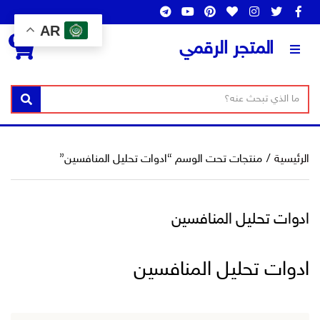
AR
0
المتجر الرقمي
ن
ا
بحث
ص
س
ا
م
ل
ا
الرئيسية
/
منتجات تحت الوسم “ادوات تحليل المنافسين”
ب
ل
ح
ت
ث
ص
ادوات تحليل المنافسين
ن
ي
ف
ادوات تحليل المنافسين