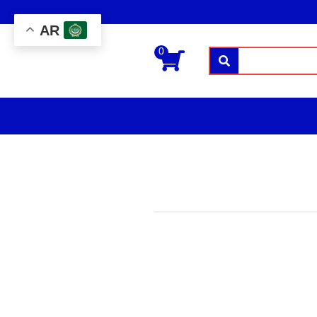
AR
0
بحث