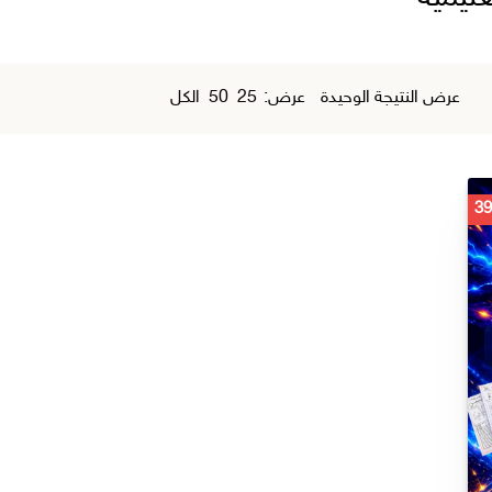
عرض النتيجة الوحيدة
عرض:
25
50
الكل
السعر
الحالي
هو:
ر.س 39,00.