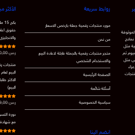
ر
روابط سريعة
الأكثر مب
بكج
مورد منتجات رقمية جملة بارخص الاسعار
حقوق اعادة
لموثوقة
والانجليزي
نماذج
من نحن
ية مثل
تم التقي
ميوم ثم
ر.س
250,00
متجر منتجات رقمية بالجملة قابلة لاعادة البيع
من 5
86
عي مثل
والاستخدام الشخصي
منتجات رقم
 الاعزاء
نتجات
الصفحة الرئيسية
الاكثر طلب
البيع)
أسئلة شائعة
تم التقي
سياسية الخصوصية
ر.س
199,00
من 5
.73
دورة التسو
مع شهادة مج
انضم الينا