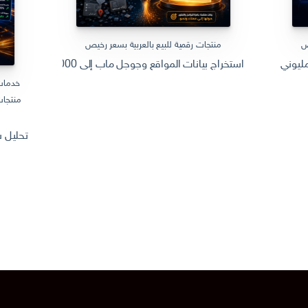
ص
منتجات رقمية للبيع بالعربية بسعر رخيص
استخراج بيانات المواقع وجوجل ماب إلى Excel | 10000 سجل جاهز Web Scraping
يوني سعودي وتهيئته للظهور في جوجل للوصول الى الشهرة
خدمات
منتجات
تحليل سوق المنتجات