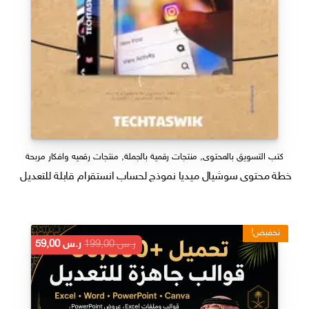
كتب التسويق بالمحتوى
,
منتجات رقمية بالجملة
,
منتجات رقميه وافكار مربحة
خطة محتوى سوشيال ميديا نموذج لحساب انستقرام قابلة للتعديل على ك
تخفيض!
السعر
السعر
ر.س
199,00
ر.س
59,00
الأصلي
الحالي
هو:
هو:
ر.س 199,00.
ر.س 59,00.