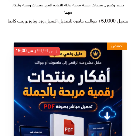
بسعر رخيص
,
منتجات رقمية مربحة قابلة للاعادة البيع
,
منتجات رقميه وافكار
مربحة
تحميل 5,0000+ قوالب جاهزة للتعديل اكسيل ورد وباوربوينت كانفا (قوالب وملفات Excel، عروض PowerPoint باوربوينت Word)
تخفيض!
السعر
السعر
ر.س
99,99
ر.س
19,00
الأصلي
الحالي
هو:
هو:
ر.س 99,99.
ر.س 19,00.