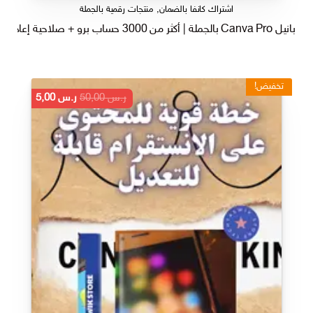
اشتراك كانفا بالضمان
,
منتجات رقمية بالجملة
بانيل Canva Pro بالجملة | أكثر من 3000 حساب برو + صلاحية إعادة بيع
تخفيض!
السعر
السعر
ر.س
50,00
ر.س
5,00
الأصلي
الحالي
هو:
هو:
ر.س 50,00.
ر.س 5,00.