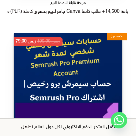
مربحة قابلة للاعادة البيع
باقة 14,500+ قالب كانفا Canva جاهز للبيع بحقوق كاملة (PLR) مع دورات وكتب رقمية للاحتراف الكانفا
تخفيض!
السعر
السعر
ر.س
199,00
ر.س
79,00
الأصلي
الحالي
هو:
هو:
ر.س 199,00.
ر.س 79,00.
يقبل المتجر الدفع الالكتروني لكل دول العالم
تجاهل