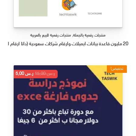
منتجات رقمية بالجملة
,
منتجات رقمية للبيع بالعربية
20 مليون قاعدة بيانات ايميلات وارقام شركات سعودية (داتا ارقام ايميلات عملاء للتسويق والمبيعات)
تخفيض!
السعر
السعر
ر.س
15,00
ر.س
5,00
الأصلي
الحالي
هو:
هو:
ر.س 15,00.
ر.س 5,00.