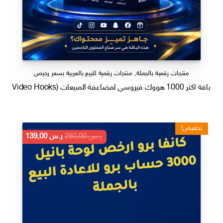
منتجات رقمية بالجملة
,
منتجات رقمية للبيع بالعربية بسعر رخيص
باقة اكثر 1000 هووك فيروسي لمضاعفة المبيعات (Viral Video Hooks)
تخفيض!
السعر
السعر
ر.س
250,00
ر.س
139,00
الأصلي
الحالي
هو:
هو:
ر.س 250,00.
ر.س 139,00.