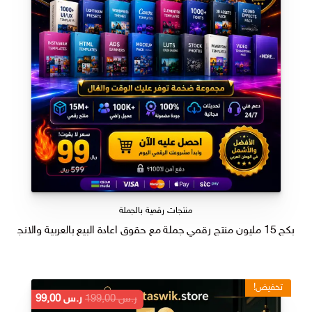
منتجات رقمية بالجملة
بكج 15 مليون منتج رقمي جملة مع حقوق اعادة البيع بالعربية والانجليزي
تخفيض!
السعر
السعر
ر.س
199,00
ر.س
99,00