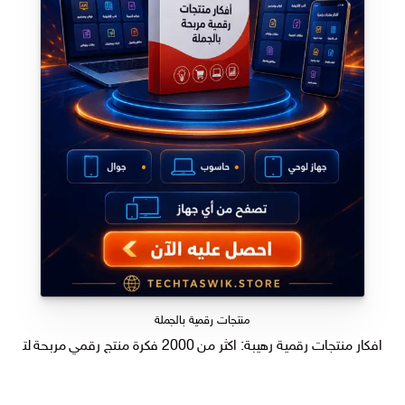
منتجات رقمية بالجملة
افكار منتجات رقمية رهيبة: اكثر من 2000 فكرة منتج رقمي مربحة لتحقيق دخل سلبي وبدء اعمالك على اتسي مع حقوق البيع