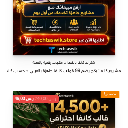
اشتراك كانفا بالضمان
,
منتجات رقمية بالجملة
مشاريع كانفا: بكج يضم 99 قوالب كانفا جاهزة بالعربي + حساب كانفا برو مدى الحياة
تخفيض!
السعر
السعر
ر.س
740,00
ر.س
49,00
الأصلي
الحالي
هو:
هو:
ر.س 740,00.
ر.س 49,00.