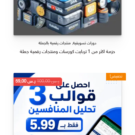
دورات تسويقية
,
منتجات رقمية بالجملة
حزمة اكثر من 1 تربايت كورسات ومنتجات رقمية جملة
تخفيض!
السعر
السعر
ر.س
100,00
ر.س
59,00
الأصلي
الحالي
هو:
هو:
ر.س 100,00.
ر.س 59,00.