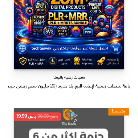
منتجات رقمية بالجملة
باقة منتجات رقمية لإعادة البيع بلا حدود (20 مليون منتج رقمي مربح)
تخفيض!
السعر
السعر
ر.س
99,00
ر.س
19,99
الأصلي
الحالي
هو:
هو:
ر.س 99,00.
ر.س 19,99.