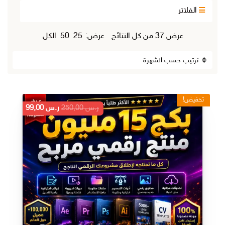
الفلاتر
تم
عرض ⁦37⁩ من كل النتائج
عرض:
25
50
الكل
الفرز
حسب
الشهرة
تخفيض!
السعر
السعر
ر.س
250,00
ر.س
99,00
الأصلي
الحالي
هو:
هو:
ر.س 250,00.
ر.س 99,00.