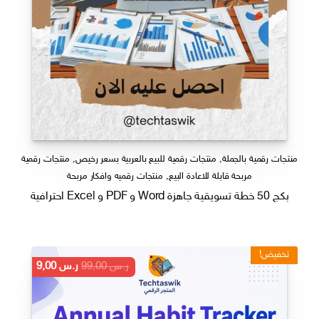
منتجات رقمية بالجملة
,
منتجات رقمية للبيع بالعربية بسعر رخيص
,
منتجات رقمية
مربحة قابلة للاعادة البيع
,
منتجات رقميه وافكار مربحة
بكج 50 خطة تسويقية جاهزة Word و PDF و Excel احترافية
تخفيض!
السعر
السعر
ر.س
99,00
ر.س
9,00
الأصلي
الحالي
هو:
هو:
ر.س 99,00.
ر.س 9,00.