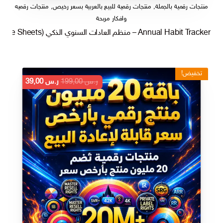
منتجات رقمية بالجملة
,
منتجات رقمية للبيع بالعربية بسعر رخيص
,
منتجات رقميه
وافكار مربحة
Annual Habit Tracker – منظم العادات السنوي الذكي (Excel & Google Sheets)
تخفيض!
السعر
السعر
ر.س
199,00
ر.س
39,00
الأصلي
الحالي
هو:
هو:
ر.س 199,00.
ر.س 39,00.