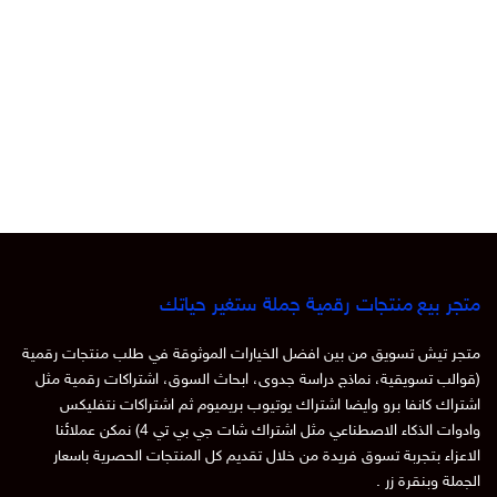
متجر بيع منتجات رقمية جملة ستغير حياتك
متجر تيش تسويق من بين افضل الخيارات الموثوقة في طلب منتجات رقمية
(قوالب تسويقية، نماذج دراسة جدوى، ابحاث السوق، اشتراكات رقمية مثل
اشتراك كانفا برو وايضا اشتراك يوتيوب بريميوم ثم اشتراكات نتفليكس
وادوات الذكاء الاصطناعي مثل اشتراك شات جي بي تي 4) نمكن عملائنا
الاعزاء بتجربة تسوق فريدة من خلال تقديم كل المنتجات الحصرية باسعار
الجملة وبنقرة زر .