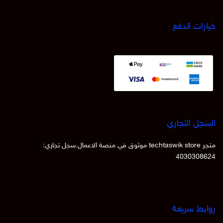
خيارات الدفع
السجل التجاري
متجر techtaswik store موثوق في منصة الاعمال.سجل تجاري:
4030308624
روابط سريعة