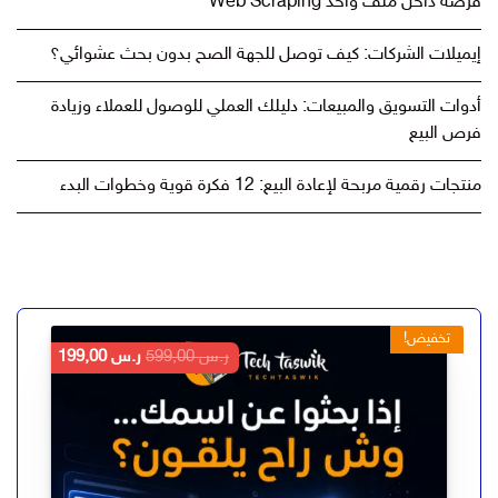
فرصة داخل ملف واحد Web Scraping
إيميلات الشركات: كيف توصل للجهة الصح بدون بحث عشوائي؟
أدوات التسويق والمبيعات: دليلك العملي للوصول للعملاء وزيادة
فرص البيع
منتجات رقمية مربحة لإعادة البيع: 12 فكرة قوية وخطوات البدء
تخفيض!
السعر
السعر
ر.س
599,00
ر.س
199,00
الأصلي
الحالي
هو:
هو:
ر.س 599,00.
ر.س 199,00.