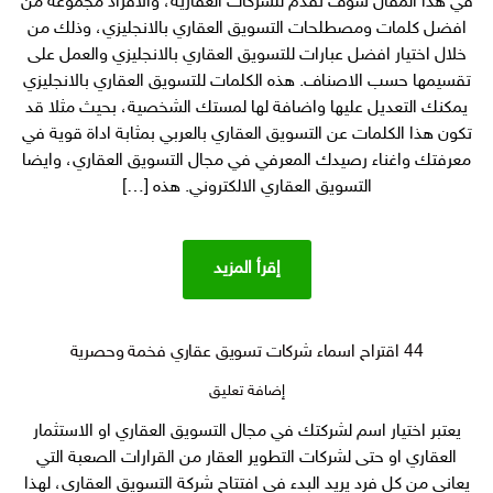
في هذا المقال سوف نقدم للشركات العقارية، والافراد مجموعة من
كلمات
افضل كلمات ومصطلحات التسويق العقاري بالانجليزي، وذلك من
ومصطلحات
للتسويق
خلال اختيار افضل عبارات للتسويق العقاري بالانجليزي والعمل على
العقاري
تقسيمها حسب الاصناف. هذه الكلمات للتسويق العقاري بالانجليزي
بالانجليزي
يمكنك التعديل عليها واضافة لها لمستك الشخصية، بحيث مثلا قد
والعربي
تكون هذا الكلمات عن التسويق العقاري بالعربي بمثابة اداة قوية في
معرفتك واغناء رصيدك المعرفي في مجال التسويق العقاري، وايضا
التسويق العقاري الالكتروني. هذه […]
إقرأ المزيد
44 اقتراح اسماء شركات تسويق عقاري فخمة وحصرية
على
إضافة تعليق
44
يعتبر اختيار اسم لشركتك في مجال التسويق العقاري او الاستثمار
اقتراح
العقاري او حتى لشركات التطوير العقار من القرارات الصعبة التي
اسماء
شركات
يعاني من كل فرد يريد البدء في افتتاح شركة التسويق العقاري، لهذا