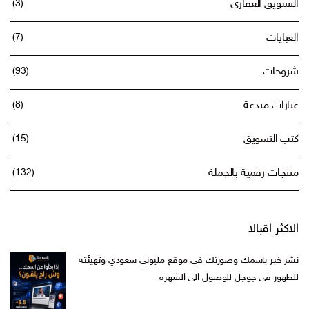
التسويق العقاري
(3)
العبايات
(7)
شروحات
(93)
عبارات مبدعة
(8)
كتب التسويق
(15)
منتجات رقمية بالجملة
(132)
الاكثر اقبالا
نشر خبر باسمك وصورتك في موقع مليوني سعودي وتهيئته
للظهور في جوجل للوصول الى الشهرة
السعر
السعر
ر.س
599,00
ر.س
199,00