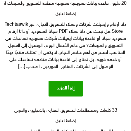
20 مليون قاعدة بيانات تسويقية سعودية منظمة للتسويق والمبيعات اكثر من 20 جيغا داتا خليجية جديدة
على
إضافة تعليق
20
داتا أرقام وإيميلات شركات وعملاء للتسويق التجاري عبر Techtaswik
مليون
Store هل تبحث عن داتا عملاء PDF مجانا السعودية أو داتا أرقام
قاعدة
بيانات
سعودية مجانا أو قاعدة بيانات إيميلات شركات سعودية تساعدك في
تسويقية
التسويق والمبيعات؟ في عالم الأعمال اليوم، الوصول إلى العميل
سعودية
المناسب أصبح من أهم عناصر النجاح. لا يكفي أن تمتلك منتجًا جيدًا
منظمة
أو خدمة قوية، بل تحتاج إلى قاعدة بيانات منظمة تساعدك على
للتسويق
الوصول إلى الشركات، المتاجر، الموردين، أصحاب […]
والمبيعات
اكثر
من
20
إقرأ المزيد
جيغا
داتا
خليجية
33 كلمات ومصطلحات للتسويق العقاري بالانجليزي والعربي
جديدة
على
إضافة تعليق
33