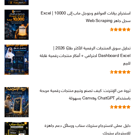
الأصلي
الحالي
هو:
هو:
استخراج بيانات المواقع وجوجل ماب إلى Excel | 10000
ر.س 599,00.
ر.س 199,00.
سجل جاهز Web Scraping
تم التقييم
السعر
السعر
ر.س
599,00
ر.س
99,00
من 5
4.71
الأصلي
الحالي
تحليل سوق المنتجات الرقمية الأكثر طلبًا 2026 |
هو:
هو:
Dashboard Excel احترافي + أفكار منتجات رقمية قابلة
ر.س 599,00.
ر.س 99,00.
للبيع
تم التقييم
السعر
السعر
ر.س
99,00
ر.س
19,00
من 5
4.67
الأصلي
الحالي
ثروة من الإنترنت: كيف تصنع وتبيع منتجات رقمية مربحة
هو:
هو:
باستخدام ChatGPT وCanva بسهولة
ر.س 99,00.
ر.س 19,00.
تم التقييم
السعر
السعر
ر.س
99,00
ر.س
19,00
من 5
4.67
الأصلي
الحالي
دليل عملي لاسترجاع ستريك سناب ورسائل دعم جاهزة
هو:
هو:
للاسترجاع ستريك