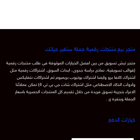
متجر بيع منتجات رقمية جملة ستغير حياتك
متجر تيش تسويق من بين افضل الخيارات الموثوقة في طلب منتجات رقمية
(قوالب تسويقية، نماذج دراسة جدوى، ابحاث السوق، اشتراكات رقمية مثل
اشتراك كانفا برو وايضا اشتراك يوتيوب بريميوم ثم اشتراكات نتفليكس
وادوات الذكاء الاصطناعي مثل اشتراك شات جي بي تي 4) نمكن عملائنا
الاعزاء بتجربة تسوق فريدة من خلال تقديم كل المنتجات الحصرية باسعار
الجملة وبنقرة زر .
خيارات الدفع